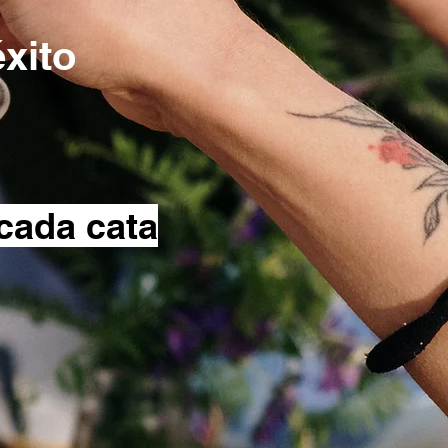
éxito
cada cata