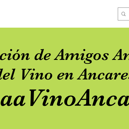
ación de Amigos A
del Vino en Ancare
aaVinoAnca