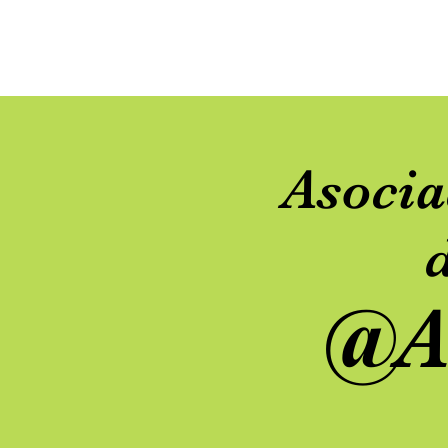
Asoci
@A