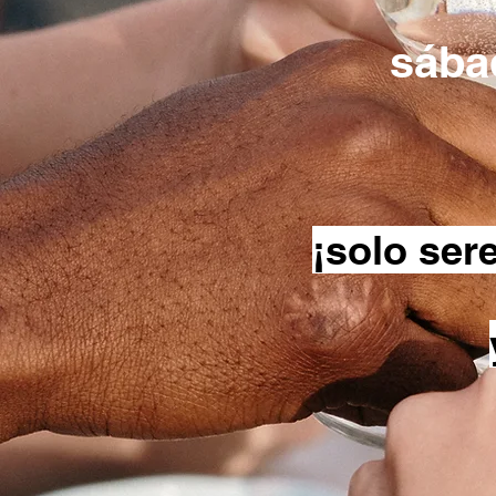
sába
¡solo ser