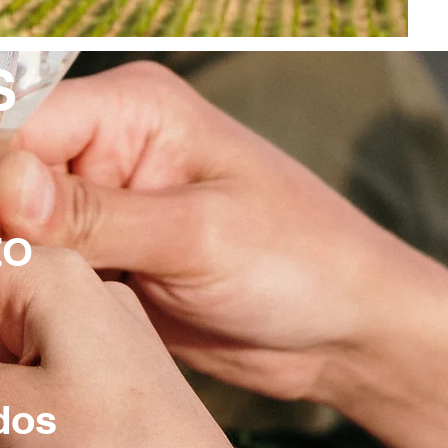
S
ZO
dos