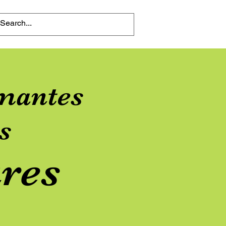
mantes
s
res