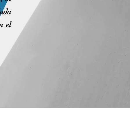
lada
n el