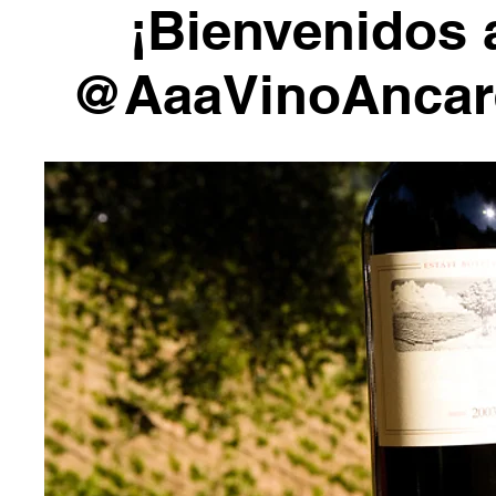
¡Bienvenidos 
@AaaVinoAncar