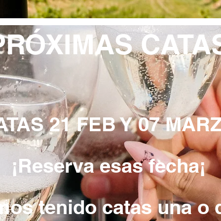
PRÓXIMAS CATA
ATAS 21 FEB Y 07 MAR
¡Reserva esas fecha¡
os tenido catas una o 