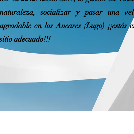
naturaleza, socializar y pasar una ve
agradable en los Ancares (Lugo) ¡¡estás e
sitio adecuado!!!