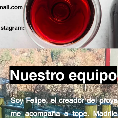
mail.com
nstagram:
Nuestro equipo
Soy Felipe, el creador del proye
me acompaña a tope. Madrileñ