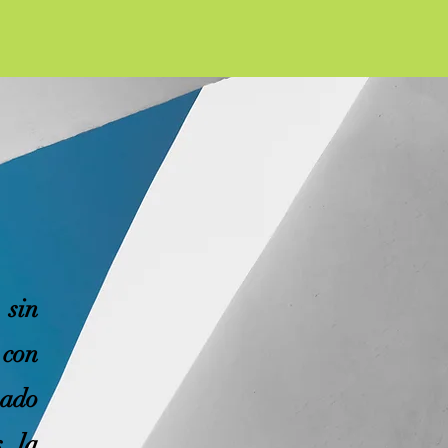
 sin
 con
bado
, la