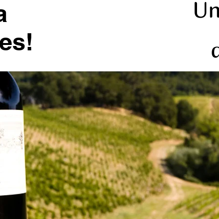
Un
a
es!