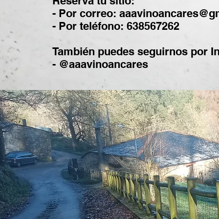
Reserva tu sitio:
- Por correo: aaavinoancares@g
- Por teléfono: 638567262
También puedes seguirnos por I
- @aaavinoancares